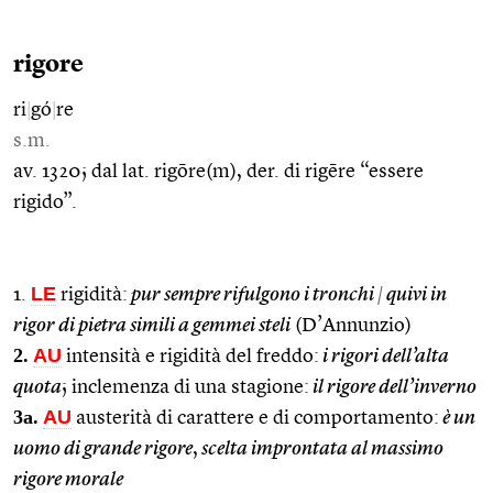
rigore
ri
|
gó
|
re
s.m.
av. 1320; dal lat. rigōre(m), der. di rigēre “essere
rigido”.
LE
1.
rigidità:
pur sempre rifulgono i tronchi
|
quivi in
rigor di pietra simili a gemmei steli
(D’Annunzio)
2.
AU
intensità e rigidità del freddo:
i rigori dell’alta
quota
; inclemenza di una stagione:
il rigore dell’inverno
3a.
AU
austerità di carattere e di comportamento:
è un
uomo di grande rigore
,
scelta improntata al massimo
rigore morale