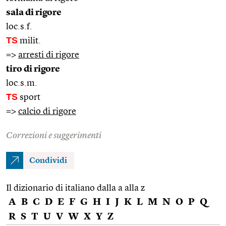
sala di rigore
loc.s.f.
TS
milit.
=>
arresti di rigore
tiro di rigore
loc.s.m.
TS
sport
=>
calcio di rigore
Correzioni e suggerimenti
Condividi
Il dizionario di italiano dalla a alla z
A
B
C
D
E
F
G
H
I
J
K
L
M
N
O
P
Q
R
S
T
U
V
W
X
Y
Z