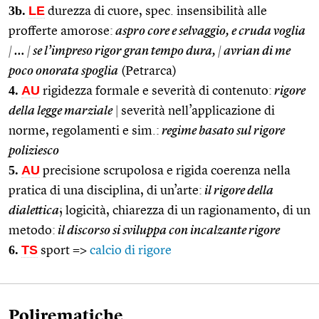
3b.
LE
durezza di cuore, spec. insensibilità alle
profferte amorose:
aspro core e selvaggio, e cruda voglia
|
…
|
se l’impreso rigor gran tempo dura,
|
avrian di me
poco onorata spoglia
(Petrarca)
4.
AU
rigidezza formale e severità di contenuto:
rigore
della legge marziale
|
severità nell’applicazione di
norme, regolamenti e sim.:
regime basato sul rigore
poliziesco
5.
AU
precisione scrupolosa e rigida coerenza nella
pratica di una disciplina, di un’arte:
il rigore della
dialettica
; logicità, chiarezza di un ragionamento, di un
metodo:
il discorso si sviluppa con incalzante rigore
6.
TS
sport =>
calcio di rigore
Polirematiche