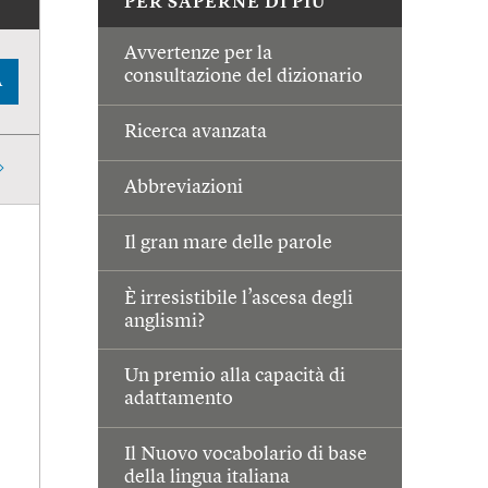
PER SAPERNE DI PIÙ
Avvertenze per la
consultazione del dizionario
A
Ricerca avanzata
Abbreviazioni
Il gran mare delle parole
È irresistibile l’ascesa degli
anglismi?
Un premio alla capacità di
adattamento
Il Nuovo vocabolario di base
della lingua italiana