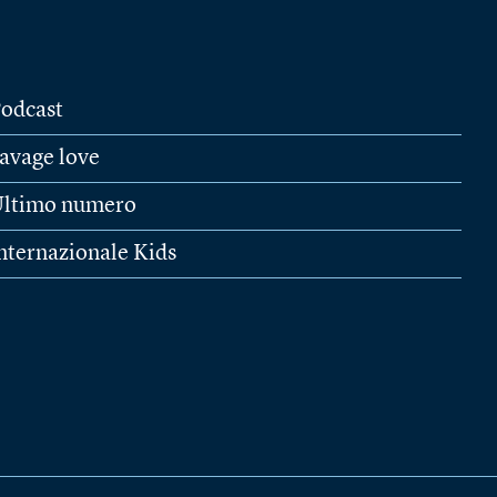
odcast
avage love
ltimo numero
nternazionale Kids