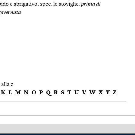
do e sbrigativo, spec. le stoviglie:
prima di
igovernata
 alla z
K
L
M
N
O
P
Q
R
S
T
U
V
W
X
Y
Z