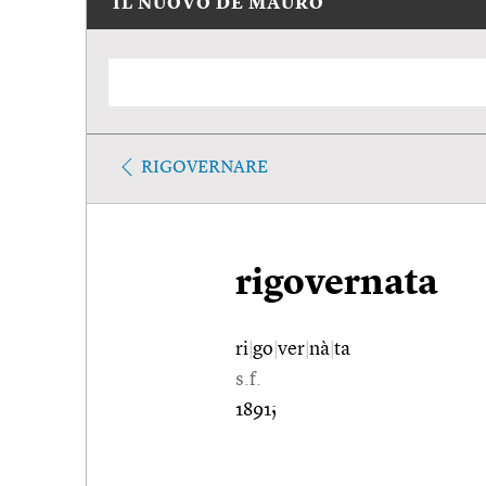
IL NUOVO DE MAURO
RIGOVERNARE
rigovernata
ri
|
go
|
ver
|
nà
|
ta
s.f.
1891;