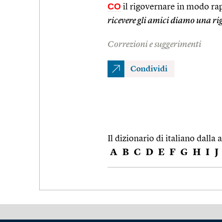
CO
il rigovernare in modo rapi
ricevere gli amici diamo una r
Correzioni e suggerimenti
Condividi
Il dizionario di italiano dalla a
A
B
C
D
E
F
G
H
I
J