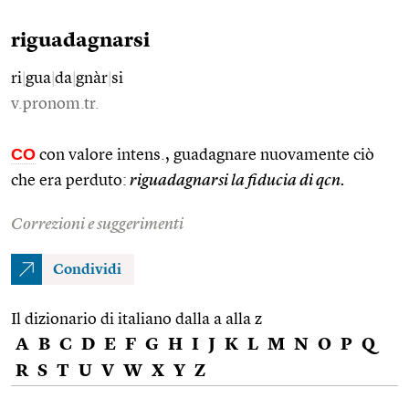
riguadagnarsi
ri
|
gua
|
da
|
gnàr
|
si
v.pronom.tr.
CO
con valore intens., guadagnare nuovamente ciò
che era perduto:
riguadagnarsi la fiducia di qcn.
Correzioni e suggerimenti
Condividi
Il dizionario di italiano dalla a alla z
A
B
C
D
E
F
G
H
I
J
K
L
M
N
O
P
Q
R
S
T
U
V
W
X
Y
Z