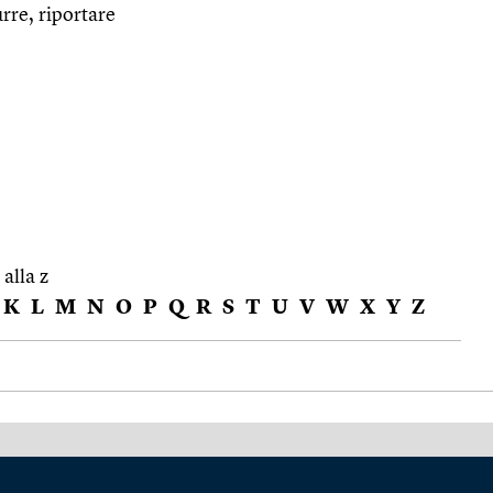
rre, riportare
 alla z
K
L
M
N
O
P
Q
R
S
T
U
V
W
X
Y
Z