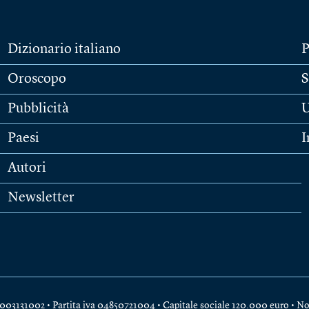
Dizionario italiano
P
Oroscopo
S
Pubblicità
U
Paesi
I
Autori
Newsletter
e 04003131002 • Partita iva 04850721004 • Capitale sociale 120.000 euro •
No