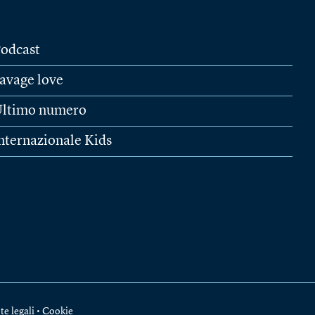
odcast
avage love
ltimo numero
nternazionale Kids
te legali
•
Cookie