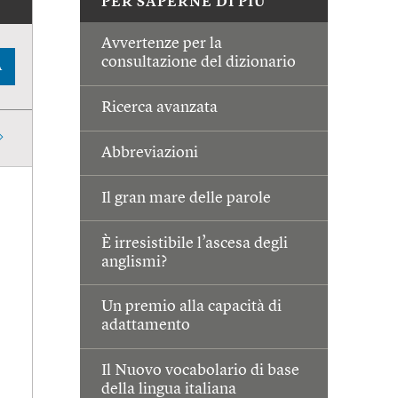
PER SAPERNE DI PIÙ
Avvertenze per la
consultazione del dizionario
A
Ricerca avanzata
Abbreviazioni
Il gran mare delle parole
È irresistibile l’ascesa degli
anglismi?
Un premio alla capacità di
adattamento
Il Nuovo vocabolario di base
della lingua italiana