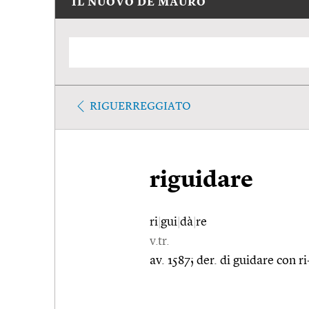
IL NUOVO DE MAURO
RIGUERREGGIATO
riguidare
ri
|
gui
|
dà
|
re
v.tr.
av. 1587; der. di guidare con ri