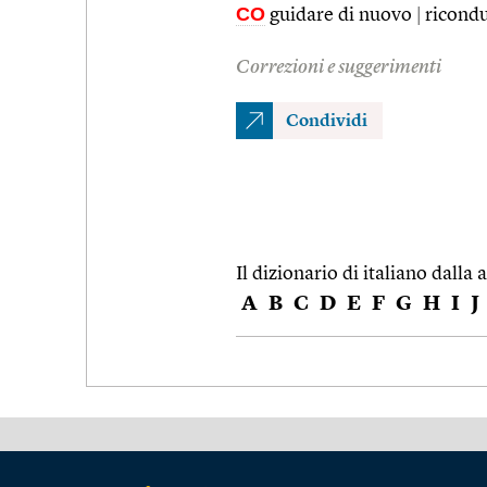
CO
guidare di nuovo
|
ricondu
Correzioni e suggerimenti
Condividi
Il dizionario di italiano dalla a
A
B
C
D
E
F
G
H
I
J