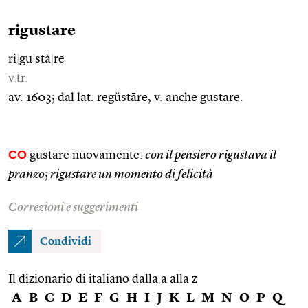
rigustare
ri
|
gu
|
stà
|
re
v.tr.
av. 1603; dal lat. regŭstāre, v. anche gustare.
CO
gustare nuovamente:
con il pensiero rigustava il
pranzo
;
rigustare un momento di felicità
Correzioni e suggerimenti
Condividi
Il dizionario di italiano dalla a alla z
A
B
C
D
E
F
G
H
I
J
K
L
M
N
O
P
Q