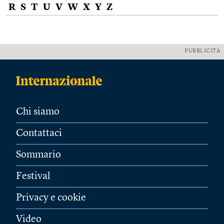
R
S
T
U
V
W
X
Y
Z
PUBBLICITÀ
Chi siamo
Contattaci
Sommario
Festival
Privacy e cookie
Video