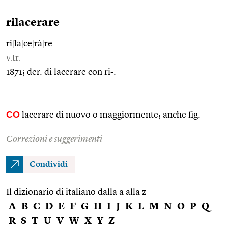
rilacerare
ri
|
la
|
ce
|
rà
|
re
v.tr.
1871; der. di lacerare con ri-.
CO
lacerare di nuovo o maggiormente; anche fig.
Correzioni e suggerimenti
Condividi
Il dizionario di italiano dalla a alla z
A
B
C
D
E
F
G
H
I
J
K
L
M
N
O
P
Q
R
S
T
U
V
W
X
Y
Z