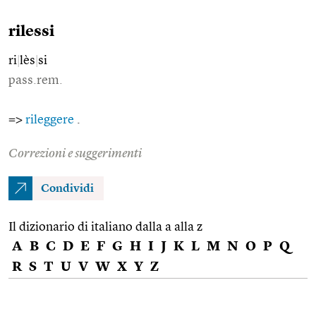
rilessi
ri
|
lès
|
si
pass.rem.
=>
rileggere
.
Correzioni e suggerimenti
Condividi
Il dizionario di italiano dalla a alla z
A
B
C
D
E
F
G
H
I
J
K
L
M
N
O
P
Q
R
S
T
U
V
W
X
Y
Z