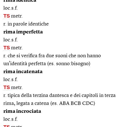
rima identica
loc.s.f.
TS
metr.
r. in parole identiche
rima imperfetta
loc.s.f.
TS
metr.
r. che si verifica fra due suoni che non hanno
un’identità perfetta (es. sonno:bisogno)
rima incatenata
loc.s.f.
TS
metr.
r. tipica della terzina dantesca e dei capitoli in terza
rima, legata a catena (es. ABA BCB CDC)
rima incrociata
loc.s.f.
TS