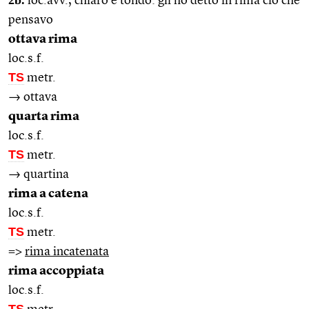
loc.avv., chiaro e tondo: gli ho detto in rima ciò che
pensavo
ottava rima
loc.s.f.
TS
metr.
→ ottava
quarta rima
loc.s.f.
TS
metr.
→ quartina
rima a catena
loc.s.f.
TS
metr.
=>
rima incatenata
rima accoppiata
loc.s.f.
TS