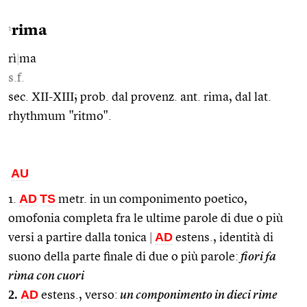
rima
1
rì
|
ma
s.f.
sec. XII-XIII; prob. dal provenz. ant. rima, dal lat.
rhythmum "ritmo".
AU
AD
TS
1.
metr. in un componimento poetico,
omofonia completa fra le ultime parole di due o più
AD
versi a partire dalla tonica
|
estens., identità di
suono della parte finale di due o più parole:
fiori fa
rima con cuori
2.
AD
estens., verso:
un componimento in dieci rime