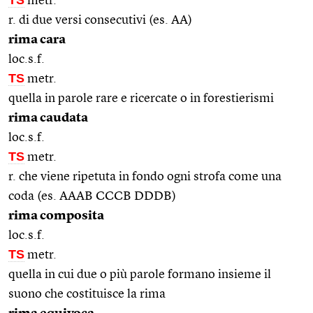
metr.
r. di due versi consecutivi (es. AA)
rima cara
loc.s.f.
TS
metr.
quella in parole rare e ricercate o in forestierismi
rima caudata
loc.s.f.
TS
metr.
r. che viene ripetuta in fondo ogni strofa come una
coda (es. AAAB CCCB DDDB)
rima composita
loc.s.f.
TS
metr.
quella in cui due o più parole formano insieme il
suono che costituisce la rima