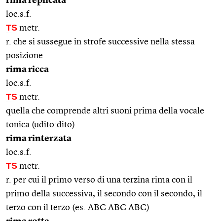
rima replicata
loc.s.f.
TS
metr.
r. che si sussegue in strofe successive nella stessa
posizione
rima ricca
loc.s.f.
TS
metr.
quella che comprende altri suoni prima della vocale
tonica (udito:dito)
rima rinterzata
loc.s.f.
TS
metr.
r. per cui il primo verso di una terzina rima con il
primo della successiva, il secondo con il secondo, il
terzo con il terzo (es. ABC ABC ABC)