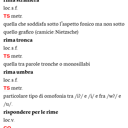
rima straniera
loc.s.f.
TS
metr.
quella che soddisfa sotto l’aspetto fonico ma non sotto
quello grafico (camicie:Nietzsche)
rima tronca
loc.s.f.
TS
metr.
quella tra parole tronche o monosillabi
rima umbra
loc.s.f.
TS
metr.
particolare tipo di omofonia tra /i?/ e /i/ e fra /w?/ e
/u/.
rispondere per le rime
loc.v.
CO