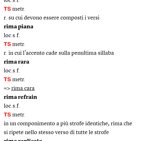
loc.s.f.
TS
metr.
r. su cui devono essere composti i versi
rima piana
loc.s.f.
TS
metr.
r. in cui l’accento cade sulla penultima sillaba
rima rara
loc.s.f.
TS
metr.
=>
rima cara
rima refrain
loc.s.f.
TS
metr.
in un componimento a più strofe identiche, rima che
si ripete nello stesso verso di tutte le strofe