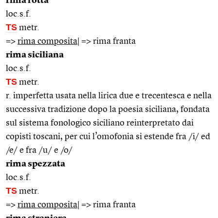
rima rotta
loc.s.f.
TS
metr.
=>
rima composita
| => rima franta
rima siciliana
loc.s.f.
TS
metr.
r. imperfetta usata nella lirica due e trecentesca e nella
successiva tradizione dopo la poesia siciliana, fondata
sul sistema fonologico siciliano reinterpretato dai
copisti toscani, per cui l’omofonia si estende fra /i/ ed
/e/ e fra /u/ e /o/
rima spezzata
loc.s.f.
TS
metr.
=>
rima composita
| => rima franta