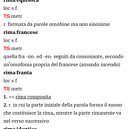
rima equivoca
loc.s.f.
TS
metr.
r. formata da parole omofone ma non sinonime
rima francese
loc.s.f.
TS
metr.
quella fra -on- ed -en- seguiti da consonante, secondo
un’omofonia propria del francese (amando:incendo)
rima franta
loc.s.f.
TS
metr.
1.
=>
rima composita
2.
r. in cui la parte iniziale della parola forma il suono
che costituisce la rima, mentre la parte rimanente va
nel verso successivo