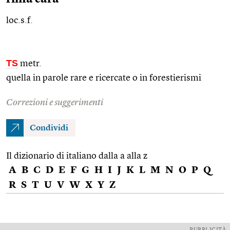
loc.s.f.
TS
metr.
quella in parole rare e ricercate o in forestierismi
Correzioni e suggerimenti
Condividi
Il dizionario di italiano dalla a alla z
A
B
C
D
E
F
G
H
I
J
K
L
M
N
O
P
Q
R
S
T
U
V
W
X
Y
Z