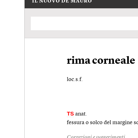
IL NUOVO DE MAURO
rima corneale
loc.s.f.
TS
anat.
fessura o solco del margine scl
Correzioni e suggerimenti