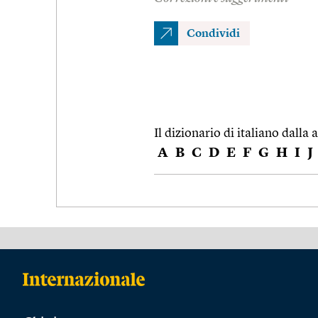
Condividi
Il dizionario di italiano dalla a
A
B
C
D
E
F
G
H
I
J