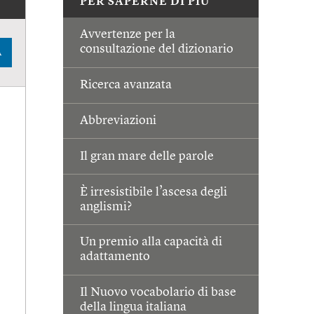
PER SAPERNE DI PIÙ
Avvertenze per la
consultazione del dizionario
A
Ricerca avanzata
Abbreviazioni
Il gran mare delle parole
È irresistibile l’ascesa degli
anglismi?
Un premio alla capacità di
adattamento
Il Nuovo vocabolario di base
della lingua italiana