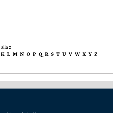
 alla z
K
L
M
N
O
P
Q
R
S
T
U
V
W
X
Y
Z