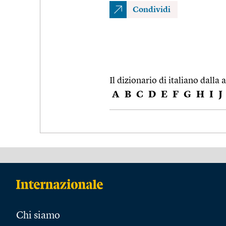
Condividi
Il dizionario di italiano dalla a
A
B
C
D
E
F
G
H
I
J
Chi siamo