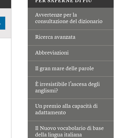
PER SAPERNE DI PIÙ
Avvertenze per la
consultazione del dizionario
A
Ricerca avanzata
Abbreviazioni
Il gran mare delle parole
È irresistibile l’ascesa degli
anglismi?
Un premio alla capacità di
adattamento
Il Nuovo vocabolario di base
della lingua italiana