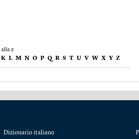
 alla z
K
L
M
N
O
P
Q
R
S
T
U
V
W
X
Y
Z
Dizionario italiano
P