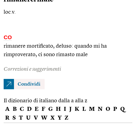
loc.v.
CO
rimanere mortificato, deluso: quando mi ha
rimproverato, ci sono rimasto male
Correzioni e suggerimenti
Condividi
Il dizionario di italiano dalla a alla z
A
B
C
D
E
F
G
H
I
J
K
L
M
N
O
P
Q
R
S
T
U
V
W
X
Y
Z