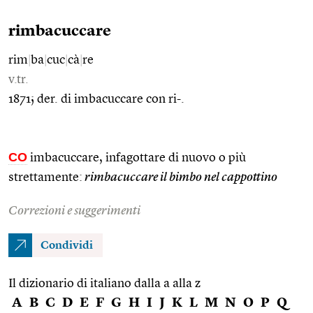
rimbacuccare
rim
|
ba
|
cuc
|
cà
|
re
v.tr.
1871; der. di imbacuccare con ri-.
CO
imbacuccare, infagottare di nuovo o più
strettamente:
rimbacuccare il bimbo nel cappottino
Correzioni e suggerimenti
Condividi
Il dizionario di italiano dalla a alla z
A
B
C
D
E
F
G
H
I
J
K
L
M
N
O
P
Q