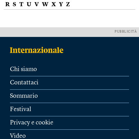
R
S
T
U
V
W
X
Y
Z
PUBBLICITÀ
Chi siamo
Contattaci
Sommario
Festival
Privacy e cookie
Video