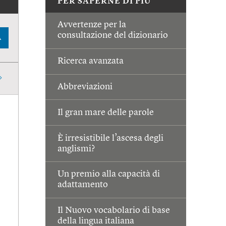
PER SAPERNE DI PIÙ
Avvertenze per la
consultazione del dizionario
A
Ricerca avanzata
Abbreviazioni
Il gran mare delle parole
È irresistibile l’ascesa degli
anglismi?
Un premio alla capacità di
adattamento
Il Nuovo vocabolario di base
della lingua italiana