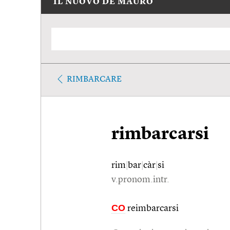
IL NUOVO DE MAURO
RIMBARCARE
rimbarcarsi
rim
|
bar
|
càr
|
si
v.pronom.intr.
CO
reimbarcarsi