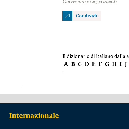
Correzioni e suggerimenti
Condividi
Il dizionario di italiano dalla a
A
B
C
D
E
F
G
H
I
J