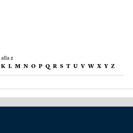
 alla z
K
L
M
N
O
P
Q
R
S
T
U
V
W
X
Y
Z