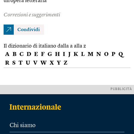
un’opera letteraria
Correzioni e suggerimenti
Condividi
Il dizionario di italiano dalla a alla z
A
B
C
D
E
F
G
H
I
J
K
L
M
N
O
P
Q
R
S
T
U
V
W
X
Y
Z
PUBBLICITÀ
Chi siamo