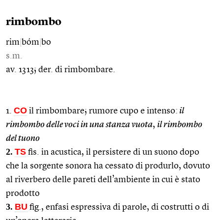
rimbombo
rim
|
bóm
|
bo
s.m.
av. 1313; der. di rimbombare.
CO
1.
il rimbombare; rumore cupo e intenso:
il
rimbombo delle voci in una stanza vuota
,
il rimbombo
del tuono
2.
TS
fis. in acustica, il persistere di un suono dopo
che la sorgente sonora ha cessato di produrlo, dovuto
al riverbero delle pareti dell’ambiente in cui è stato
prodotto
3.
BU
fig., enfasi espressiva di parole, di costrutti o di