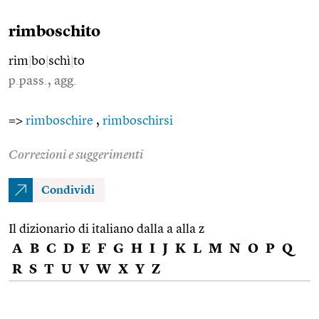
rimboschito
rim
|
bo
|
schì
|
to
p.pass., agg.
=>
rimboschire
,
rimboschirsi
Correzioni e suggerimenti
Condividi
Il dizionario di italiano dalla a alla z
A
B
C
D
E
F
G
H
I
J
K
L
M
N
O
P
Q
R
S
T
U
V
W
X
Y
Z