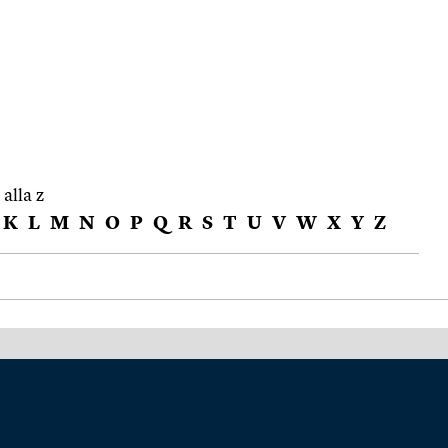
 alla z
K
L
M
N
O
P
Q
R
S
T
U
V
W
X
Y
Z