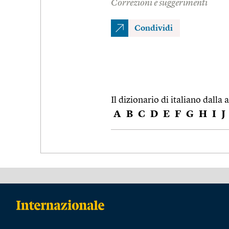
Correzioni e suggerimenti
Condividi
Il dizionario di italiano dalla a
A
B
C
D
E
F
G
H
I
J