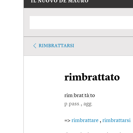
IL NUOVO DE MAURO
RIMBRATTARSI
rimbrattato
rim
|
brat
|
tà
|
to
p.pass., agg.
=>
rimbrattare
,
rimbrattarsi