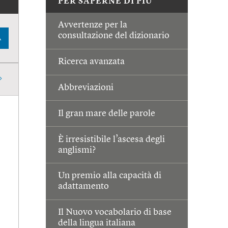
PER SAPERNE DI PIÙ
Avvertenze per la
consultazione del dizionario
A
Ricerca avanzata
Abbreviazioni
Il gran mare delle parole
È irresistibile l’ascesa degli
anglismi?
Un premio alla capacità di
adattamento
Il Nuovo vocabolario di base
della lingua italiana