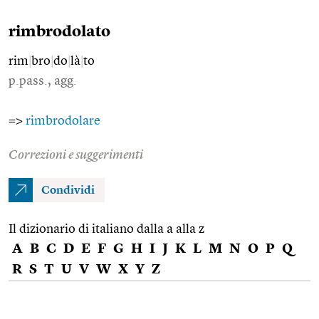
rimbrodolato
rim
|
bro
|
do
|
là
|
to
p.pass., agg.
=>
rimbrodolare
Correzioni e suggerimenti
Condividi
Il dizionario di italiano dalla a alla z
A
B
C
D
E
F
G
H
I
J
K
L
M
N
O
P
Q
R
S
T
U
V
W
X
Y
Z