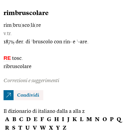
rimbruscolare
rim
|
bru
|
sco
|
là
|
re
v.tr.
1
1
1871; der. di
bruscolo con rin- e
-are.
RE
tosc.
ribruscolare
Correzioni e suggerimenti
Condividi
Il dizionario di italiano dalla a alla z
A
B
C
D
E
F
G
H
I
J
K
L
M
N
O
P
Q
R
S
T
U
V
W
X
Y
Z