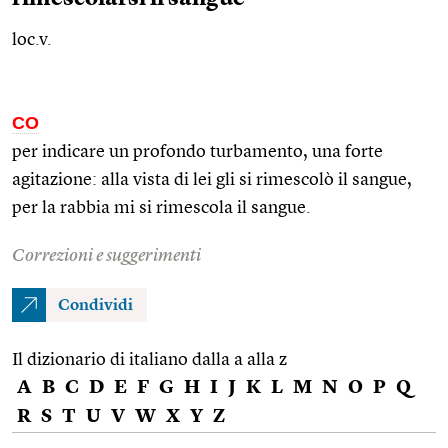
loc.v.
CO
per indicare un profondo turbamento, una forte
agitazione: alla vista di lei gli si rimescolò il sangue,
per la rabbia mi si rimescola il sangue.
Correzioni e suggerimenti
Condividi
Il dizionario di italiano dalla a alla z
A
B
C
D
E
F
G
H
I
J
K
L
M
N
O
P
Q
R
S
T
U
V
W
X
Y
Z