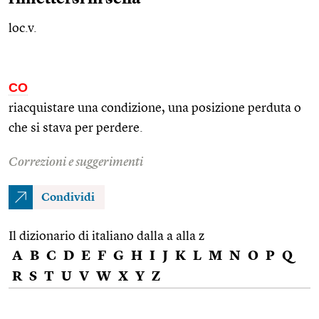
loc.v.
CO
riacquistare una condizione, una posizione perduta o
che si stava per perdere.
Correzioni e suggerimenti
Condividi
Il dizionario di italiano dalla a alla z
A
B
C
D
E
F
G
H
I
J
K
L
M
N
O
P
Q
R
S
T
U
V
W
X
Y
Z