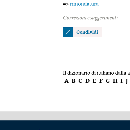
=>
rimondatura
Correzioni e suggerimenti
Condividi
Il dizionario di italiano dalla a
A
B
C
D
E
F
G
H
I
J