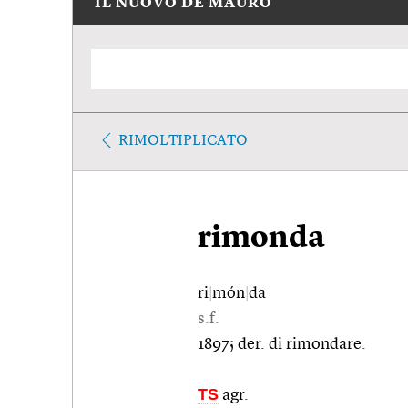
IL NUOVO DE MAURO
RIMOLTIPLICATO
rimonda
ri
|
món
|
da
s.f.
1897; der. di rimondare.
TS
agr.