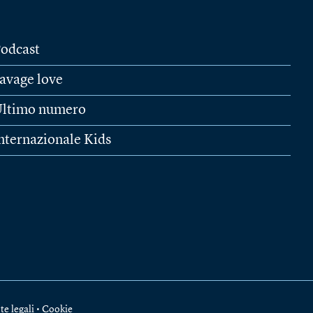
odcast
avage love
ltimo numero
nternazionale Kids
te legali
•
Cookie