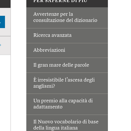
PER SAPERNE DI PIÙ
Avvertenze per la
consultazione del dizionario
A
Ricerca avanzata
Abbreviazioni
Il gran mare delle parole
È irresistibile l’ascesa degli
anglismi?
Un premio alla capacità di
adattamento
Il Nuovo vocabolario di base
della lingua italiana