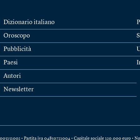
Dizionario italiano
P
Oroscopo
S
Pubblicità
U
Paesi
I
Autori
Newsletter
e 04003131002 • Partita iva 04850721004 • Capitale sociale 120.000 euro •
No