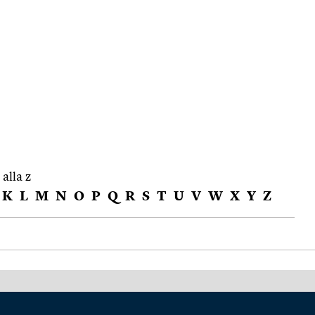
 alla z
K
L
M
N
O
P
Q
R
S
T
U
V
W
X
Y
Z