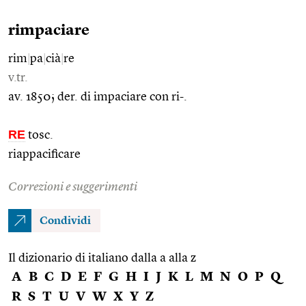
rimpaciare
rim
|
pa
|
cià
|
re
v.tr.
av. 1850; der. di impaciare con ri-.
RE
tosc.
riappacificare
Correzioni e suggerimenti
Condividi
Il dizionario di italiano dalla a alla z
A
B
C
D
E
F
G
H
I
J
K
L
M
N
O
P
Q
R
S
T
U
V
W
X
Y
Z