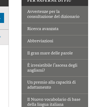
PER SAPERNE DI PIÙ
Avvertenze per la
consultazione del dizionario
A
Ricerca avanzata
Abbreviazioni
Il gran mare delle parole
È irresistibile l’ascesa degli
anglismi?
Un premio alla capacità di
adattamento
Il Nuovo vocabolario di base
della lingua italiana