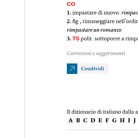
CO
1.
impastare di nuovo:
rimpast
2.
fig., rimaneggiare nell’ordi
rimpastare un romanzo
3.
TS
polit. sottoporre a rimp
Correzioni e suggerimenti
Condividi
Il dizionario di italiano dalla a
A
B
C
D
E
F
G
H
I
J