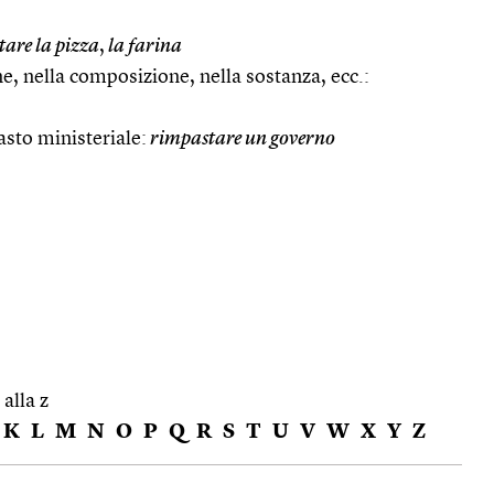
are la pizza
,
la farina
ne, nella composizione, nella sostanza, ecc.:
asto ministeriale:
rimpastare un governo
 alla z
K
L
M
N
O
P
Q
R
S
T
U
V
W
X
Y
Z