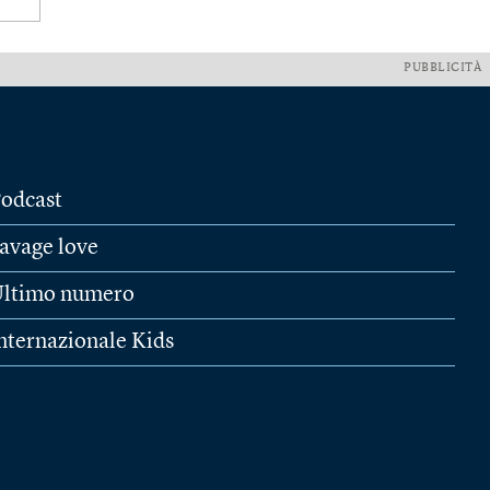
PUBBLICITÀ
odcast
avage love
ltimo numero
nternazionale Kids