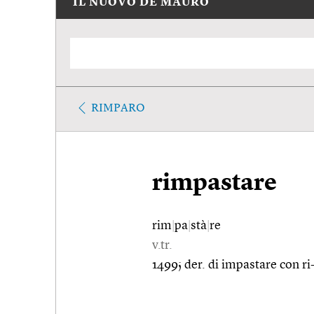
IL NUOVO DE MAURO
RIMPARO
rimpastare
rim
|
pa
|
stà
|
re
v.tr.
1499; der. di impastare con ri-