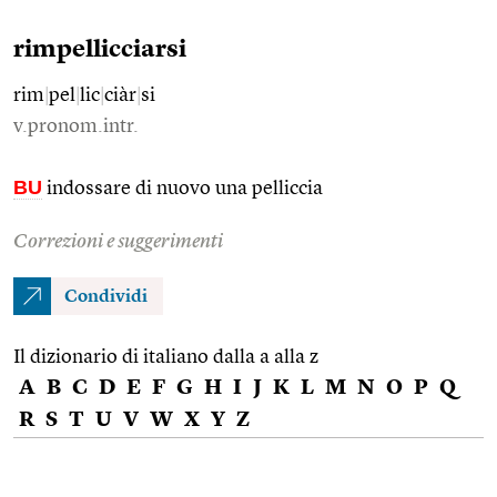
rimpellicciarsi
rim
|
pel
|
lic
|
ciàr
|
si
v.pronom.intr.
BU
indossare di nuovo una pelliccia
Correzioni e suggerimenti
Condividi
Il dizionario di italiano dalla a alla z
A
B
C
D
E
F
G
H
I
J
K
L
M
N
O
P
Q
R
S
T
U
V
W
X
Y
Z