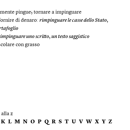
mente pingue; tornare a impinguare
 fornire di denaro:
rimpinguare le casse dello Stato
,
rtafoglio
rimpinguare uno scritto
,
un testo saggistico
scolare con grasso
 alla z
K
L
M
N
O
P
Q
R
S
T
U
V
W
X
Y
Z