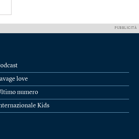
PUBBLICITÀ
odcast
avage love
ltimo numero
nternazionale Kids