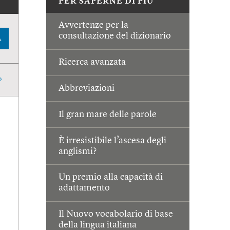
PER SAPERNE DI PIÙ
Avvertenze per la
consultazione del dizionario
A
Ricerca avanzata
Abbreviazioni
Il gran mare delle parole
È irresistibile l’ascesa degli
anglismi?
Un premio alla capacità di
adattamento
Il Nuovo vocabolario di base
della lingua italiana