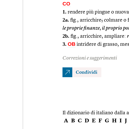
CO
1.
rendere più pingue o nuova
2a.
fig., arricchire; colmare o
le proprie finanze
,
il proprio po
2b.
fig., arricchire, ampliare:
3.
OB
intridere di grasso, me
Correzioni e suggerimenti
Condividi
Il dizionario di italiano dalla a
A
B
C
D
E
F
G
H
I
J