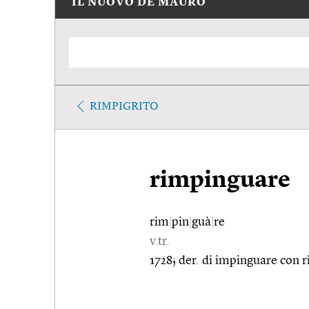
IL NUOVO DE MAURO
RIMPIGRITO
rimpinguare
rim
|
pin
|
guà
|
re
v.tr.
1728; der. di impinguare con ri