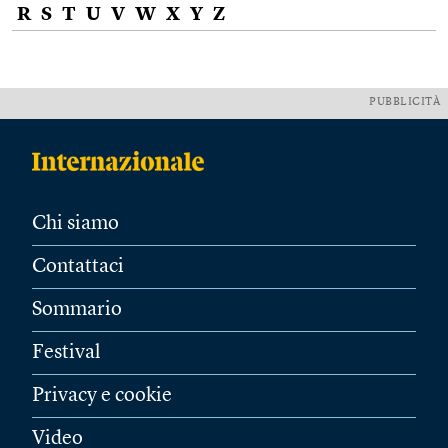
R
S
T
U
V
W
X
Y
Z
PUBBLICITÀ
Chi siamo
Contattaci
Sommario
Festival
Privacy e cookie
Video