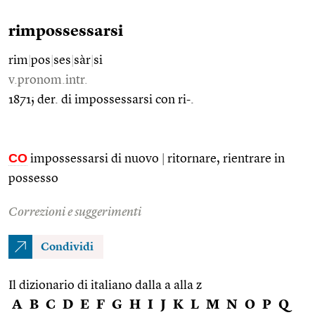
rimpossessarsi
rim
|
pos
|
ses
|
sàr
|
si
v.pronom.intr.
1871; der. di impossessarsi con ri-.
CO
impossessarsi di nuovo
|
ritornare, rientrare in
possesso
Correzioni e suggerimenti
Condividi
Il dizionario di italiano dalla a alla z
A
B
C
D
E
F
G
H
I
J
K
L
M
N
O
P
Q