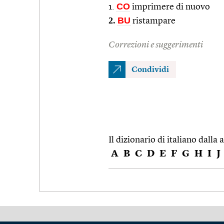
CO
1.
imprimere di nuovo
2.
BU
ristampare
Correzioni e suggerimenti
Condividi
Il dizionario di italiano dalla a
A
B
C
D
E
F
G
H
I
J