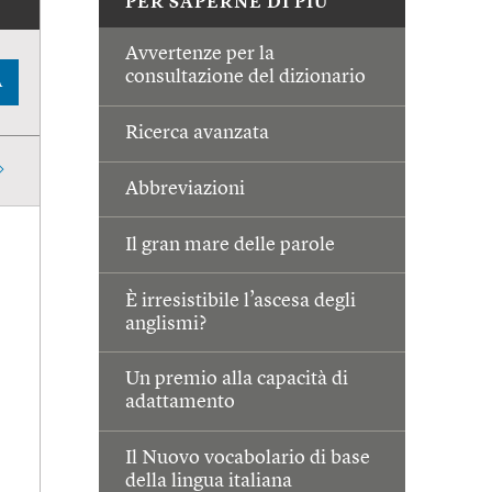
PER SAPERNE DI PIÙ
Avvertenze per la
consultazione del dizionario
A
Ricerca avanzata
Abbreviazioni
Il gran mare delle parole
È irresistibile l’ascesa degli
anglismi?
Un premio alla capacità di
adattamento
Il Nuovo vocabolario di base
della lingua italiana