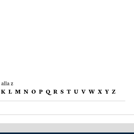
 alla z
K
L
M
N
O
P
Q
R
S
T
U
V
W
X
Y
Z