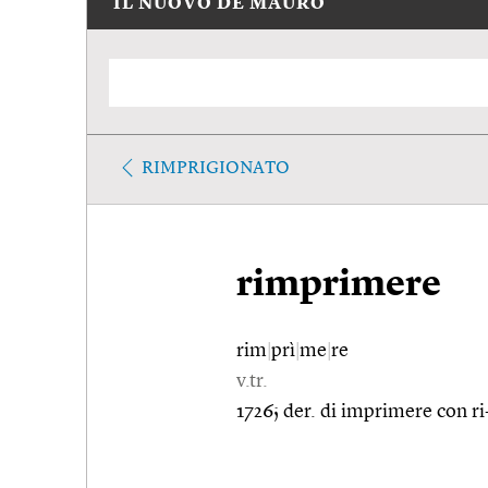
IL NUOVO DE MAURO
RIMPRIGIONATO
rimprimere
rim
|
prì
|
me
|
re
v.tr.
1726; der. di imprimere con ri