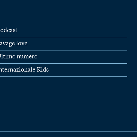
odcast
avage love
ltimo numero
nternazionale Kids