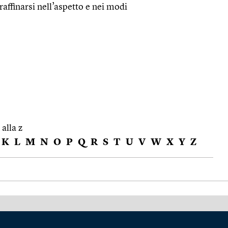
, raffinarsi nell’aspetto e nei modi
 alla z
K
L
M
N
O
P
Q
R
S
T
U
V
W
X
Y
Z