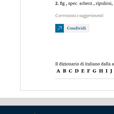
2.
fig., spec. scherz., ripulirsi
Correzioni e suggerimenti
Condividi
Il dizionario di italiano dalla a
A
B
C
D
E
F
G
H
I
J