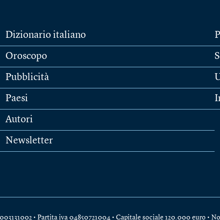
Dizionario italiano
P
Oroscopo
S
Pubblicità
U
Paesi
I
Autori
Newsletter
e 04003131002 • Partita iva 04850721004 • Capitale sociale 120.000 euro •
No