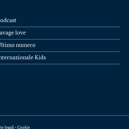
odcast
avage love
ltimo numero
nternazionale Kids
te legali
•
Cookie