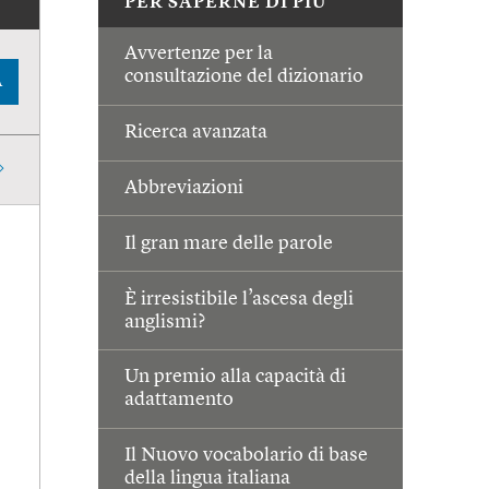
PER SAPERNE DI PIÙ
Avvertenze per la
consultazione del dizionario
A
Ricerca avanzata
Abbreviazioni
Il gran mare delle parole
È irresistibile l’ascesa degli
anglismi?
Un premio alla capacità di
adattamento
Il Nuovo vocabolario di base
della lingua italiana