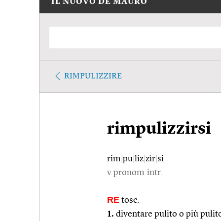
IL NUOVO DE MAURO
RIMPULIZZIRE
rimpulizzirsi
rim
|
pu
|
liz
|
zìr
|
si
v.pronom.intr.
RE
tosc.
1.
diventare pulito o più pulit