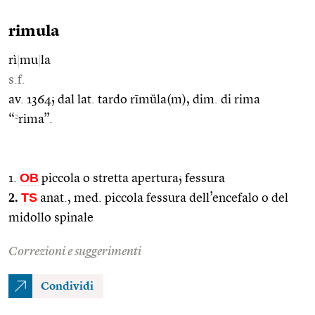
rimula
rì
|
mu
|
la
s.f.
av. 1364; dal lat. tardo rīmŭla(m), dim. di rima
2
“
rima”.
OB
1.
piccola o stretta apertura; fessura
2.
TS
anat., med. piccola fessura dell’encefalo o del
midollo spinale
Correzioni e suggerimenti
Condividi