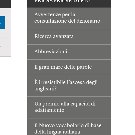
PER SAPERNE DI PIÙ
Avvertenze per la
consultazione del dizionario
A
Ricerca avanzata
Abbreviazioni
Il gran mare delle parole
È irresistibile l’ascesa degli
anglismi?
Un premio alla capacità di
adattamento
Il Nuovo vocabolario di base
della lingua italiana