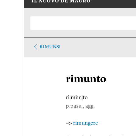
IL NUOVO DE MAURO
RIMUNSI
rimunto
ri
|
mùn
|
to
p.pass., agg.
=>
rimungere