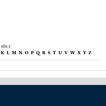
 alla z
K
L
M
N
O
P
Q
R
S
T
U
V
W
X
Y
Z