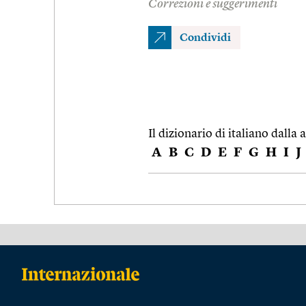
Correzioni e suggerimenti
Condividi
Il dizionario di italiano dalla a
A
B
C
D
E
F
G
H
I
J