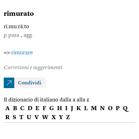
rimurato
ri
|
mu
|
rà
|
to
p.pass., agg.
=>
rimurare
Correzioni e suggerimenti
Condividi
Il dizionario di italiano dalla a alla z
A
B
C
D
E
F
G
H
I
J
K
L
M
N
O
P
Q
R
S
T
U
V
W
X
Y
Z