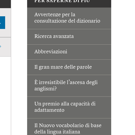
PER SAPERNE DI PIÙ
Avvertenze per la
consultazione del dizionario
A
Ricerca avanzata
Abbreviazioni
Il gran mare delle parole
È irresistibile l’ascesa degli
anglismi?
Un premio alla capacità di
adattamento
Il Nuovo vocabolario di base
della lingua italiana