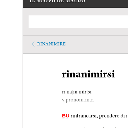
IL NUOVO DE MAURO
RINANIMIRE
rinanimirsi
ri
|
na
|
ni
|
mìr
|
si
v.pronom.intr.
BU
rinfrancarsi, prendere di