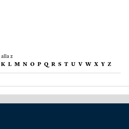
 alla z
K
L
M
N
O
P
Q
R
S
T
U
V
W
X
Y
Z