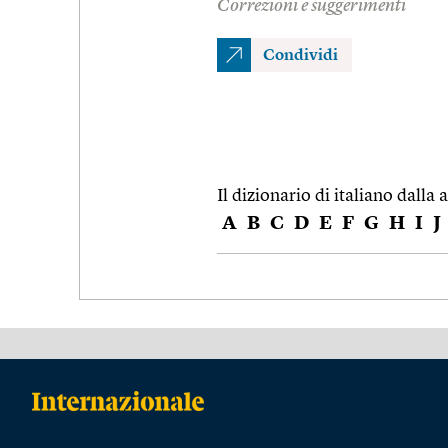
Correzioni e suggerimenti
Condividi
Il dizionario di italiano dalla a
A
B
C
D
E
F
G
H
I
J