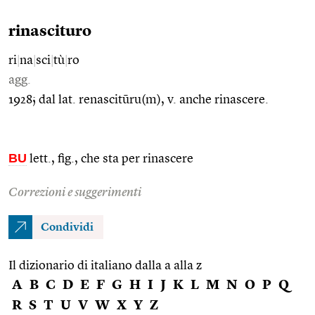
rinascituro
ri
|
na
|
sci
|
tù
|
ro
agg.
1928; dal lat. renascitūru(m), v. anche rinascere.
BU
lett., fig., che sta per rinascere
Correzioni e suggerimenti
Condividi
Il dizionario di italiano dalla a alla z
A
B
C
D
E
F
G
H
I
J
K
L
M
N
O
P
Q
R
S
T
U
V
W
X
Y
Z