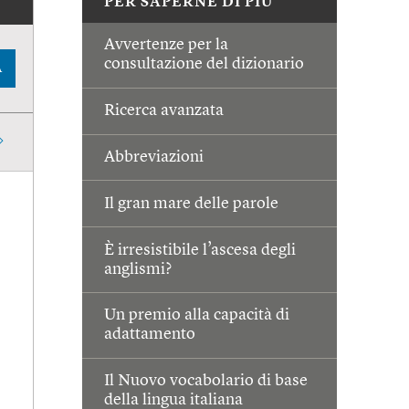
PER SAPERNE DI PIÙ
Avvertenze per la
consultazione del dizionario
A
Ricerca avanzata
Abbreviazioni
Il gran mare delle parole
È irresistibile l’ascesa degli
anglismi?
Un premio alla capacità di
adattamento
Il Nuovo vocabolario di base
della lingua italiana