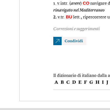
CO
1. v.intr. (
avere
)
navigare d
rinavigato nel Mediterraneo
2.
BU
v.tr.
lett., ripercorrere 
Correzioni e suggerimenti
Condividi
Il dizionario di italiano dalla a
A
B
C
D
E
F
G
H
I
J