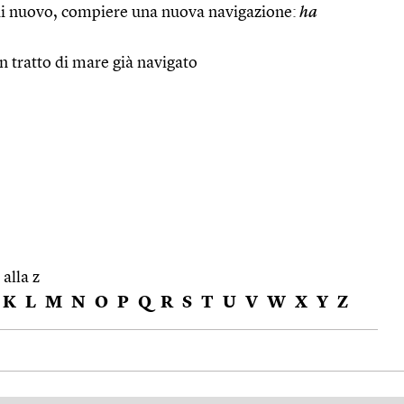
i nuovo, compiere una nuova navigazione:
ha
un tratto di mare già navigato
 alla z
K
L
M
N
O
P
Q
R
S
T
U
V
W
X
Y
Z