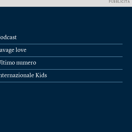
PUBBLICITÀ
odcast
avage love
ltimo numero
nternazionale Kids