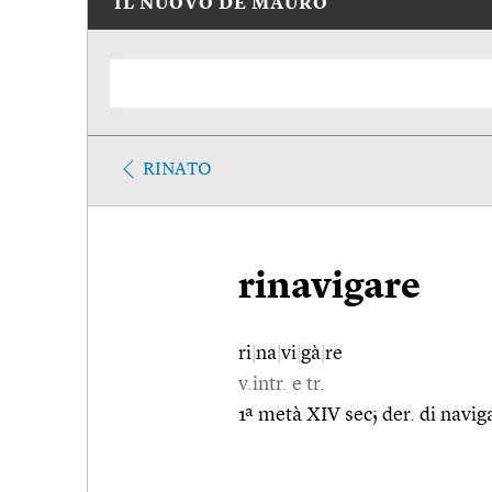
IL NUOVO DE MAURO
RINATO
rinavigare
ri
|
na
|
vi
|
gà
|
re
v.intr. e tr.
1ª metà XIV sec; der. di naviga