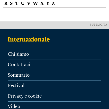
R
S
T
U
V
W
X
Y
Z
PUBBLICITÀ
Chi siamo
Contattaci
Sommario
Festival
Privacy e cookie
Video