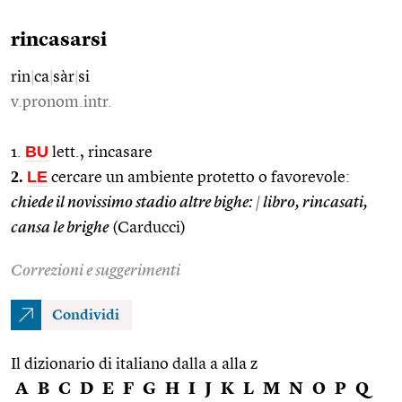
rincasarsi
rin
|
ca
|
sàr
|
si
v.pronom.intr.
BU
1.
lett., rincasare
2.
LE
cercare un ambiente protetto o favorevole:
chiede il novissimo stadio altre bighe:
|
libro, rincasati,
cansa le brighe
(Carducci)
Correzioni e suggerimenti
Condividi
Il dizionario di italiano dalla a alla z
A
B
C
D
E
F
G
H
I
J
K
L
M
N
O
P
Q