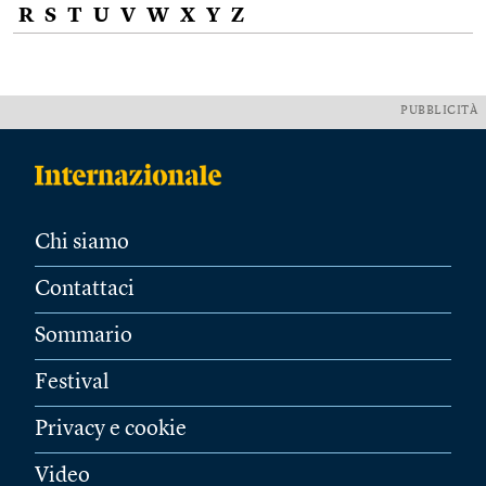
R
S
T
U
V
W
X
Y
Z
PUBBLICITÀ
Chi siamo
Contattaci
Sommario
Festival
Privacy e cookie
Video