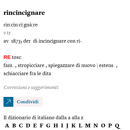
rincincignare
rin
|
cin
|
ci
|
gnà
|
re
v.tr.
av. 1873; der. di incincignare con ri-.
RE
tosc.
fam. , stropicciare , spiegazzare di nuovo
|
estens. ,
schiacciare fra le dita
Correzioni e suggerimenti
Condividi
Il dizionario di italiano dalla a alla z
A
B
C
D
E
F
G
H
I
J
K
L
M
N
O
P
Q