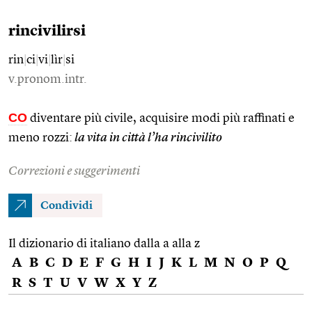
rincivilirsi
rin
|
ci
|
vi
|
lìr
|
si
v.pronom.intr.
CO
diventare più civile, acquisire modi più raffinati e
meno rozzi:
la vita in città l’ha rincivilito
Correzioni e suggerimenti
Condividi
Il dizionario di italiano dalla a alla z
A
B
C
D
E
F
G
H
I
J
K
L
M
N
O
P
Q
R
S
T
U
V
W
X
Y
Z