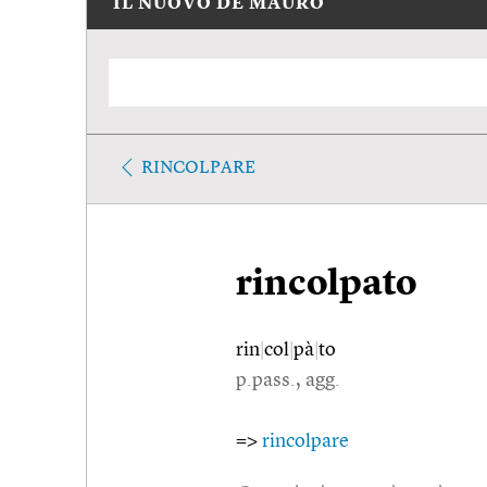
IL NUOVO DE MAURO
RINCOLPARE
rincolpato
rin
|
col
|
pà
|
to
p.pass., agg.
=>
rincolpare