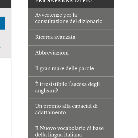
PER SAPERNE DI PIÙ
Avvertenze per la
consultazione del dizionario
A
Ricerca avanzata
Abbreviazioni
Il gran mare delle parole
È irresistibile l’ascesa degli
anglismi?
Un premio alla capacità di
adattamento
Il Nuovo vocabolario di base
della lingua italiana