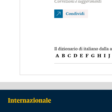
Correzioni e suggerimenti
Condividi
Il dizionario di italiano dalla a
A
B
C
D
E
F
G
H
I
J