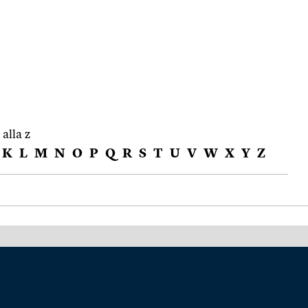
 alla z
K
L
M
N
O
P
Q
R
S
T
U
V
W
X
Y
Z