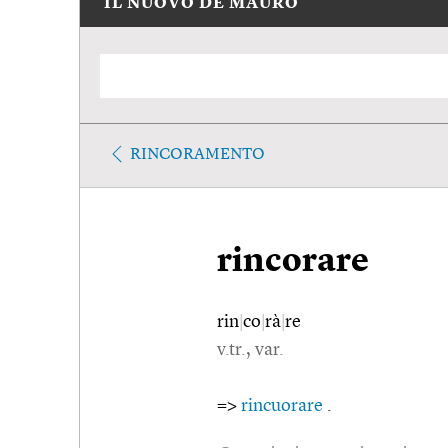
IL NUOVO DE MAURO
RINCORAMENTO
rincorare
rin
|
co
|
rà
|
re
v.tr., var.
=>
rincuorare
.