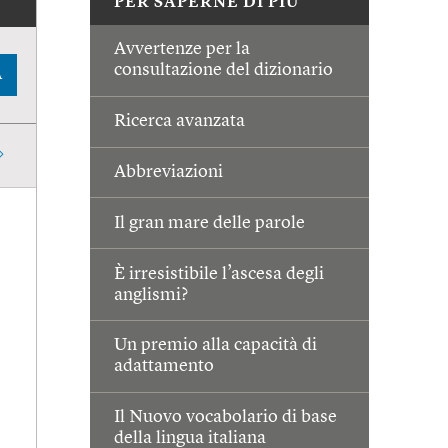
PER SAPERNE DI PIÙ
Avvertenze per la
consultazione del dizionario
A
Ricerca avanzata
Abbreviazioni
Il gran mare delle parole
È irresistibile l’ascesa degli
anglismi?
Un premio alla capacità di
adattamento
Il Nuovo vocabolario di base
della lingua italiana