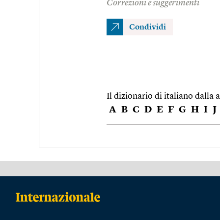
Correzioni e suggerimenti
Condividi
Il dizionario di italiano dalla a
A
B
C
D
E
F
G
H
I
J