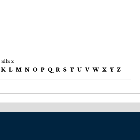
 alla z
K
L
M
N
O
P
Q
R
S
T
U
V
W
X
Y
Z