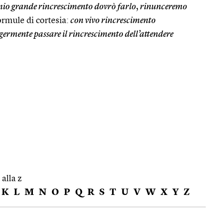
io grande rincrescimento dovrò farlo
,
rinunceremo
ormule di cortesia:
con vivo rincrescimento
ggermente passare il rincrescimento dell’attendere
 alla z
K
L
M
N
O
P
Q
R
S
T
U
V
W
X
Y
Z