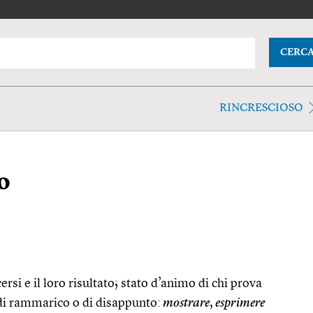
CERC
RINCRESCIOSO
o
cersi e il loro risultato; stato d’animo di chi prova
di rammarico o di disappunto:
mostrare
,
esprimere