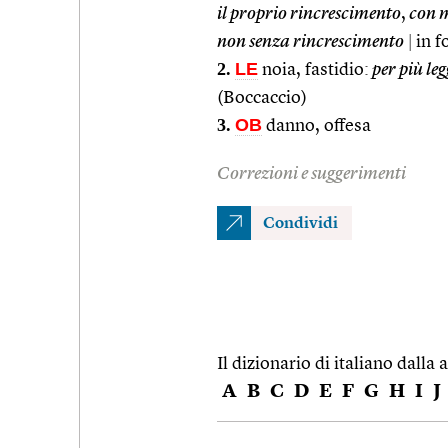
il proprio rincrescimento
,
con m
non senza rincrescimento
|
in f
2.
LE
noia, fastidio:
per più le
(Boccaccio)
3.
OB
danno, offesa
Correzioni e suggerimenti
Condividi
Il dizionario di italiano dalla a
A
B
C
D
E
F
G
H
I
J