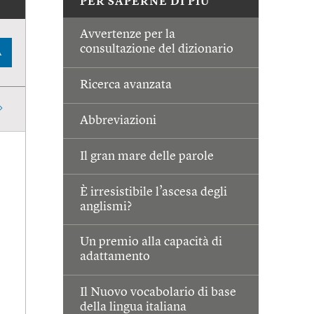
PER SAPERNE DI PIÙ
Avvertenze per la
consultazione del dizionario
A
Ricerca avanzata
Abbreviazioni
Il gran mare delle parole
È irresistibile l’ascesa degli
anglismi?
Un premio alla capacità di
adattamento
Il Nuovo vocabolario di base
della lingua italiana