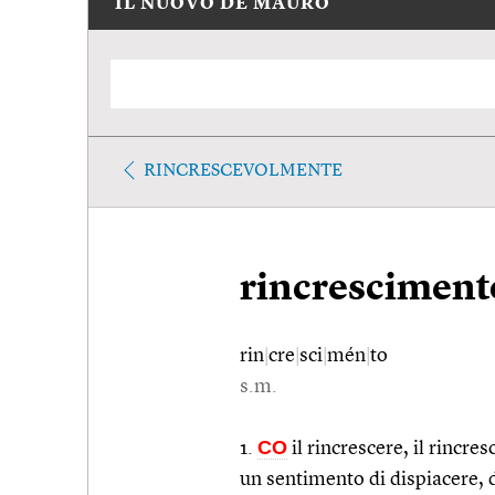
IL NUOVO DE MAURO
RINCRESCEVOLMENTE
rincresciment
rin
|
cre
|
sci
|
mén
|
to
s.m.
CO
1.
il rincrescere, il rincres
un sentimento di dispiacere, 