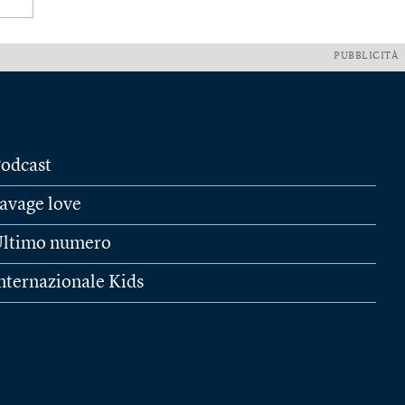
PUBBLICITÀ
odcast
avage love
ltimo numero
nternazionale Kids