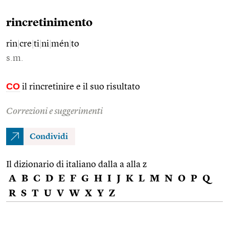
rincretinimento
rin
|
cre
|
ti
|
ni
|
mén
|
to
s.m.
CO
il rincretinire e il suo risultato
Correzioni e suggerimenti
Condividi
Il dizionario di italiano dalla a alla z
A
B
C
D
E
F
G
H
I
J
K
L
M
N
O
P
Q
R
S
T
U
V
W
X
Y
Z