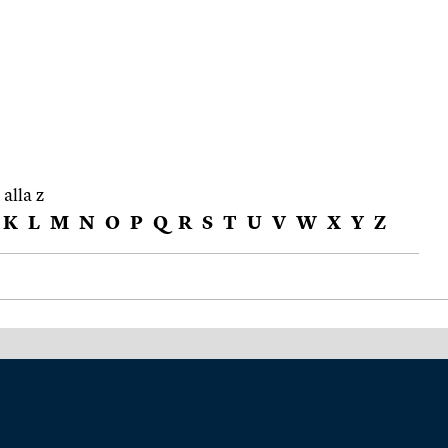
 alla z
K
L
M
N
O
P
Q
R
S
T
U
V
W
X
Y
Z