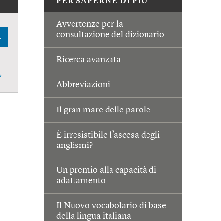
PER SAPERNE DI PIÙ
Avvertenze per la
consultazione del dizionario
A
Ricerca avanzata
Abbreviazioni
Il gran mare delle parole
È irresistibile l’ascesa degli
anglismi?
Un premio alla capacità di
adattamento
Il Nuovo vocabolario di base
della lingua italiana