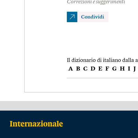
Correzioni e suggerimenti
Condividi
Il dizionario di italiano dalla a
A
B
C
D
E
F
G
H
I
J