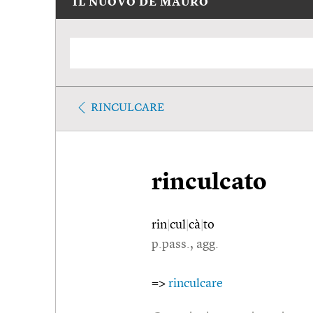
IL NUOVO DE MAURO
RINCULCARE
rinculcato
rin
|
cul
|
cà
|
to
p.pass., agg.
=>
rinculcare