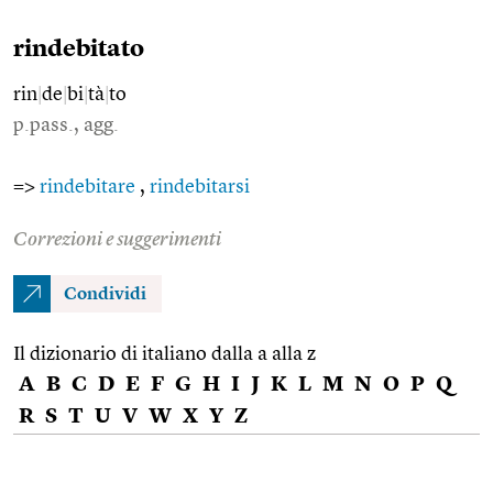
rindebitato
rin
|
de
|
bi
|
tà
|
to
p.pass., agg.
=>
rindebitare
,
rindebitarsi
Correzioni e suggerimenti
Condividi
Il dizionario di italiano dalla a alla z
A
B
C
D
E
F
G
H
I
J
K
L
M
N
O
P
Q
R
S
T
U
V
W
X
Y
Z