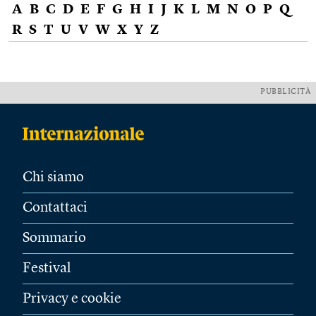
A
B
C
D
E
F
G
H
I
J
K
L
M
N
O
P
Q
R
S
T
U
V
W
X
Y
Z
PUBBLICITÀ
Chi siamo
Contattaci
Sommario
Festival
Privacy e cookie