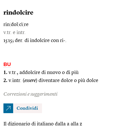
rindolcire
rin
|
dol
|
cì
|
re
v.tr. e intr.
1515; der. di indolcire con ri-.
BU
1.
v.tr., addolcire di nuovo o di più
2.
v.intr. (
essere
) diventare dolce o più dolce
Correzioni e suggerimenti
Condividi
Il dizionario di italiano dalla a alla z