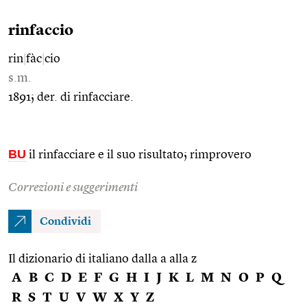
rinfaccio
rin
|
fàc
|
cio
s.m.
1891; der. di rinfacciare.
BU
il rinfacciare e il suo risultato; rimprovero
Correzioni e suggerimenti
Condividi
Il dizionario di italiano dalla a alla z
A
B
C
D
E
F
G
H
I
J
K
L
M
N
O
P
Q
R
S
T
U
V
W
X
Y
Z