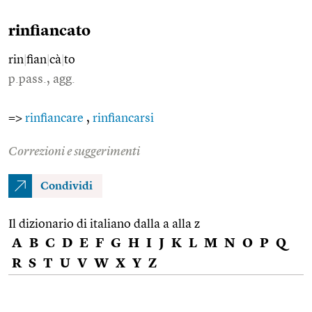
rinfiancato
rin
|
fian
|
cà
|
to
p.pass., agg.
=>
rinfiancare
,
rinfiancarsi
Correzioni e suggerimenti
Condividi
Il dizionario di italiano dalla a alla z
A
B
C
D
E
F
G
H
I
J
K
L
M
N
O
P
Q
R
S
T
U
V
W
X
Y
Z