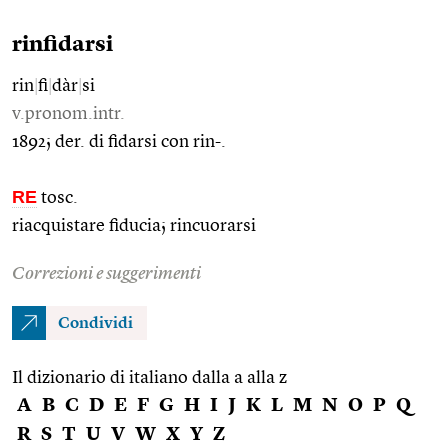
rinfidarsi
rin
|
fi
|
dàr
|
si
v.pronom.intr.
1892; der. di fidarsi con rin-.
RE
tosc.
riacquistare fiducia; rincuorarsi
Correzioni e suggerimenti
Condividi
Il dizionario di italiano dalla a alla z
A
B
C
D
E
F
G
H
I
J
K
L
M
N
O
P
Q
R
S
T
U
V
W
X
Y
Z