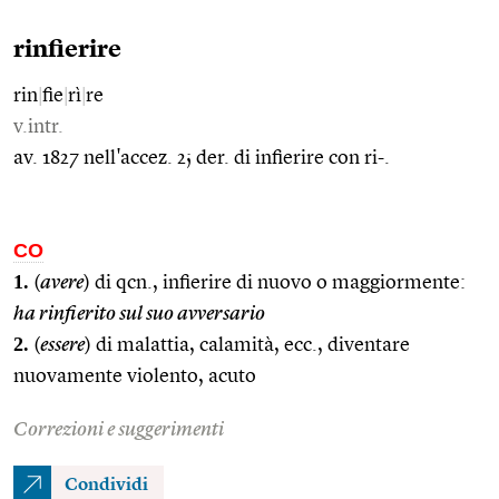
rinfierire
rin
|
fie
|
rì
|
re
v.intr.
av. 1827 nell'accez. 2; der. di infierire con ri-.
CO
1.
(
avere
) di qcn., infierire di nuovo o maggiormente:
ha rinfierito sul suo avversario
2.
(
essere
) di malattia, calamità, ecc., diventare
nuovamente violento, acuto
Correzioni e suggerimenti
Condividi