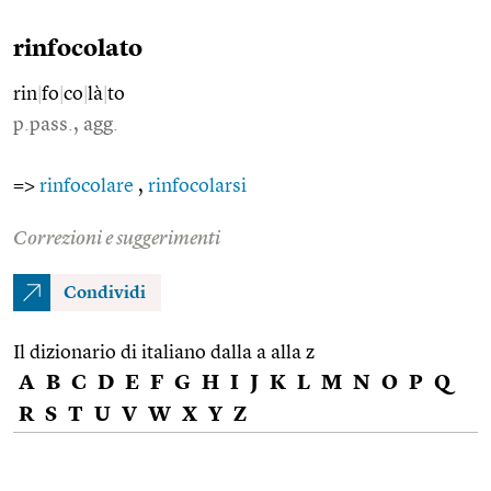
rinfocolato
rin
|
fo
|
co
|
là
|
to
p.pass., agg.
=>
rinfocolare
,
rinfocolarsi
Correzioni e suggerimenti
Condividi
Il dizionario di italiano dalla a alla z
A
B
C
D
E
F
G
H
I
J
K
L
M
N
O
P
Q
R
S
T
U
V
W
X
Y
Z